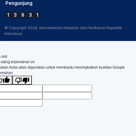
Pengunjung
1
3
9
3
1
© Copyright 2026, Kementerian Kelautan dan Perikanan Republik
Indonesia
.
 asli
 rating terjemahan ini
ukan Anda akan digunakan untuk membantu meningkatkan kualitas Google
jemahan