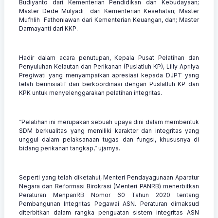
Budiyanto dari Kementerian Pendidikan dan Kebudayaan;
Master Dede Mulyadi dari Kementerian Kesehatan; Master
Mufhlih Fathoniawan dari Kementerian Keuangan, dan; Master
Darmayanti dari KKP.
Hadir dalam acara penutupan, Kepala Pusat Pelatihan dan
Penyuluhan Kelautan dan Perikanan (Puslatluh KP), Lilly Aprilya
Pregiwati yang menyampaikan apresiasi kepada DJPT yang
telah berinisiatif dan berkoordinasi dengan Puslatluh KP dan
KPK untuk menyelenggarakan pelatihan integritas.
“Pelatihan ini merupakan sebuah upaya dini dalam membentuk
SDM berkualitas yang memiliki karakter dan integritas yang
unggul dalam pelaksanaan tugas dan fungsi, khususnya di
bidang perikanan tangkap,” ujarnya.
Seperti yang telah diketahui, Menteri Pendayagunaan Aparatur
Negara dan Reformasi Birokrasi (Menteri PANRB) menerbitkan
Peraturan MenpanRB Nomor 60 Tahun 2020 tentang
Pembangunan Integritas Pegawai ASN. Peraturan dimaksud
diterbitkan dalam rangka penguatan sistem integritas ASN