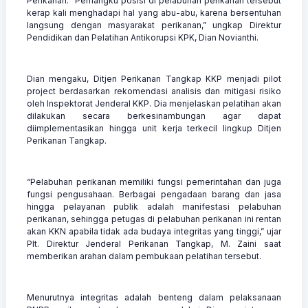
Perikanan. “Pemangku posisi di pelabuhan perikanan tersebut
kerap kali menghadapi hal yang abu-abu, karena bersentuhan
langsung dengan masyarakat perikanan,” ungkap Direktur
Pendidikan dan Pelatihan Antikorupsi KPK, Dian Novianthi.
Dian mengaku, Ditjen Perikanan Tangkap KKP menjadi pilot
project berdasarkan rekomendasi analisis dan mitigasi risiko
oleh Inspektorat Jenderal KKP. Dia menjelaskan pelatihan akan
dilakukan secara berkesinambungan agar dapat
diimplementasikan hingga unit kerja terkecil lingkup Ditjen
Perikanan Tangkap.
“Pelabuhan perikanan memiliki fungsi pemerintahan dan juga
fungsi pengusahaan. Berbagai pengadaan barang dan jasa
hingga pelayanan publik adalah manifestasi pelabuhan
perikanan, sehingga petugas di pelabuhan perikanan ini rentan
akan KKN apabila tidak ada budaya integritas yang tinggi,” ujar
Plt. Direktur Jenderal Perikanan Tangkap, M. Zaini saat
memberikan arahan dalam pembukaan pelatihan tersebut.
Menurutnya integritas adalah benteng dalam pelaksanaan