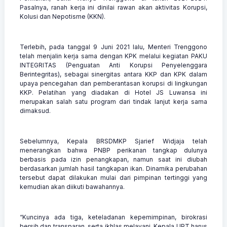
Pasalnya, ranah kerja ini dinilai rawan akan aktivitas Korupsi,
Kolusi dan Nepotisme (KKN).
Terlebih, pada tanggal 9 Juni 2021 lalu, Menteri Trenggono
telah menjalin kerja sama dengan KPK melalui kegiatan PAKU
INTEGRITAS (Penguatan Anti Korupsi Penyelenggara
Berintegritas), sebagai sinergitas antara KKP dan KPK dalam
upaya pencegahan dan pemberantasan korupsi di lingkungan
KKP. Pelatihan yang diadakan di Hotel JS Luwansa ini
merupakan salah satu program dari tindak lanjut kerja sama
dimaksud.
Sebelumnya, Kepala BRSDMKP Sjarief Widjaja telah
menerangkan bahwa PNBP perikanan tangkap dulunya
berbasis pada izin penangkapan, namun saat ini diubah
berdasarkan jumlah hasil tangkapan ikan. Dinamika perubahan
tersebut dapat dilakukan mulai dari pimpinan tertinggi yang
kemudian akan diikuti bawahannya.
“Kuncinya ada tiga, keteladanan kepemimpinan, birokrasi
bersih dan transparan, serta ikhlas melayani. Kepala UPT harus