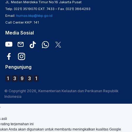
JL. Medan Merdeka Timur No.16 Jakarta Pusat
Telp. (021) 3519070 EXT. 7433 – Fax. (021) 3864293
Email:
humas.kkp@kkp.go.id
Call Center KKP: 141
Media Sosial
Pengunjung
1
3
9
3
1
© Copyright 2026, Kementerian Kelautan dan Perikanan Republik
Indonesia
.
 asli
 rating terjemahan ini
ukan Anda akan digunakan untuk membantu meningkatkan kualitas Google