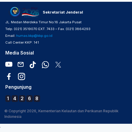
Sekretariat Jenderal
JL. Medan Merdeka Timur No.16 Jakarta Pusat
Telp. (021) 3519070 EXT. 7433 – Fax. (021) 3864293
Email:
humas.kkp@kkp.go.id
Call Center KKP: 141
Media Sosial
Pengunjung
1
4
2
6
8
© Copyright 2026, Kementerian Kelautan dan Perikanan Republik
Indonesia
.