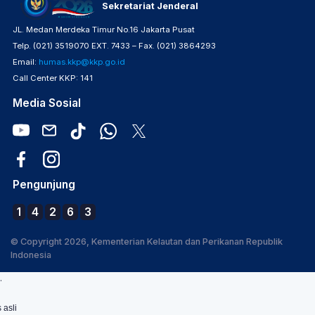
Sekretariat Jenderal
JL. Medan Merdeka Timur No.16 Jakarta Pusat
Telp. (021) 3519070 EXT. 7433 – Fax. (021) 3864293
Email:
humas.kkp@kkp.go.id
Call Center KKP: 141
Media Sosial
Pengunjung
1
4
2
6
3
© Copyright 2026, Kementerian Kelautan dan Perikanan Republik
Indonesia
.
 asli