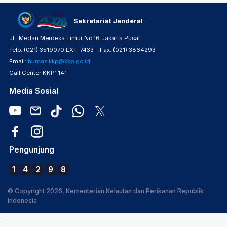
Sekretariat Jenderal
JL. Medan Merdeka Timur No.16 Jakarta Pusat
Telp. (021) 3519070 EXT. 7433 – Fax. (021) 3864293
Email:
humas.kkp@kkp.go.id
Call Center KKP: 141
Media Sosial
Pengunjung
1
4
2
9
8
© Copyright 2026, Kementerian Kelautan dan Perikanan Republik
Indonesia
.