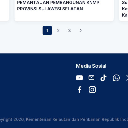
PEMANTAUAN PEMBANGUNAN KNMP
Su
PROVINSI SULAWESI SELATAN
Ka
Ka
1
2
3
Media Sosial
yright 2026, Kementerian Kelautan dan Perikanan Republik Ind