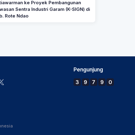
tiawarman ke Proyek Pembangunan
wasan Sentra Industri Garam (K-SIGN) di
b. Rote Ndao
Pengunjung
3
9
7
9
0
onesia