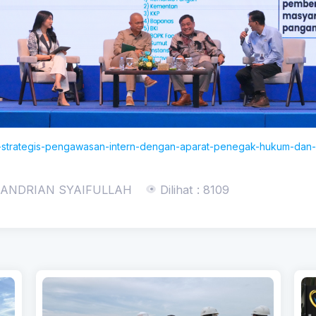
rgi-strategis-pengawasan-intern-dengan-aparat-penegak-hukum-dan-
 ANDRIAN SYAIFULLAH
Dilihat : 8109