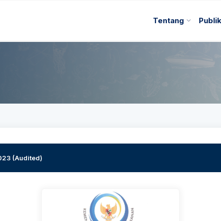
Tentang
Publi
023 (Audited)