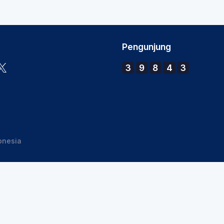
Pengunjung
3
9
8
4
3
onesia