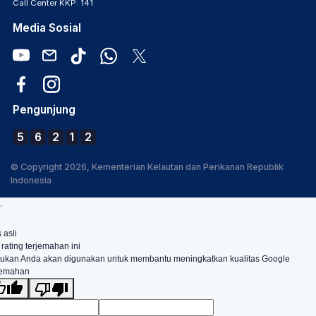
Call Center KKP: 141
Media Sosial
Pengunjung
5
6
2
1
2
© Copyright 2026, Kementerian Kelautan dan Perikanan Republik
Indonesia
.
 asli
 rating terjemahan ini
ukan Anda akan digunakan untuk membantu meningkatkan kualitas Google
jemahan