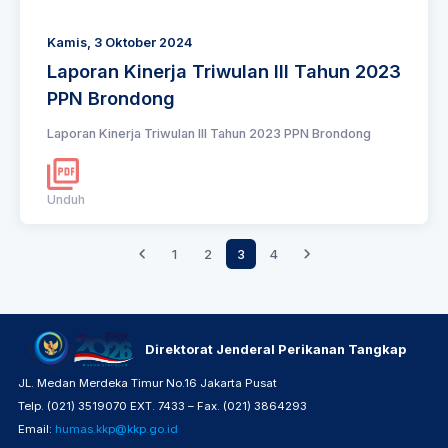
Kamis, 3 Oktober 2024
Laporan Kinerja Triwulan III Tahun 2023
PPN Brondong
Laporan Kinerja Triwulan III Tahun 2023 PPN Brondong
Unduh
1
2
3
4
Direktorat Jenderal Perikanan Tangkap
JL. Medan Merdeka Timur No.16 Jakarta Pusat
Telp. (021) 3519070 EXT. 7433 – Fax. (021) 3864293
Email:
humas.kkp@kkp.go.id