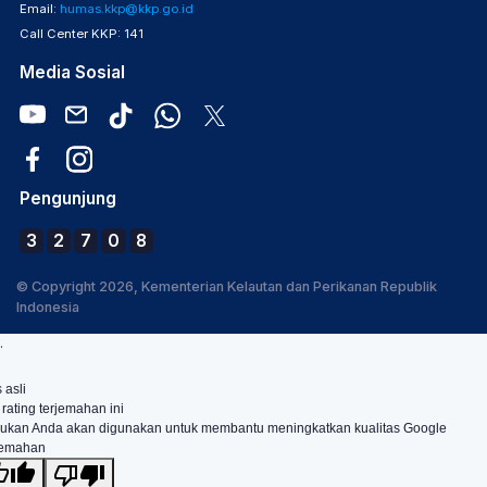
Email:
humas.kkp@kkp.go.id
Call Center KKP: 141
Media Sosial
Pengunjung
3
2
7
0
8
© Copyright 2026, Kementerian Kelautan dan Perikanan Republik
Indonesia
.
 asli
 rating terjemahan ini
ukan Anda akan digunakan untuk membantu meningkatkan kualitas Google
jemahan