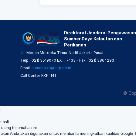
Direktorat Jenderal Pengawasan
Sumber Daya Kelautan dan
Perikanan
JL. Medan Merdeka Timur No.16 Jakarta Pusat
Telp. (021) 3519070 EXT. 7433 – Fax. (021) 3864293
Email:
humas.kkp@kkp.go.id
Call Center KKP: 141
© Cop
.
s asli
 rating terjemahan ini
ukan Anda akan digunakan untuk membantu meningkatkan kualitas Google 