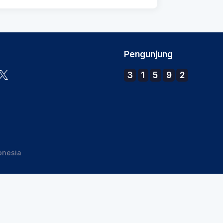
Pengunjung
3
1
5
9
2
onesia