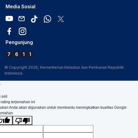
Media Sosial
Pengunjung
7
6
1
1
© Copyright 2026, Kementerian Kelautan dan Perikanan Republik
Indonesia
.
 asli
 rating terjemahan ini
ukan Anda akan digunakan untuk membantu meningkatkan kualitas Google
jemahan