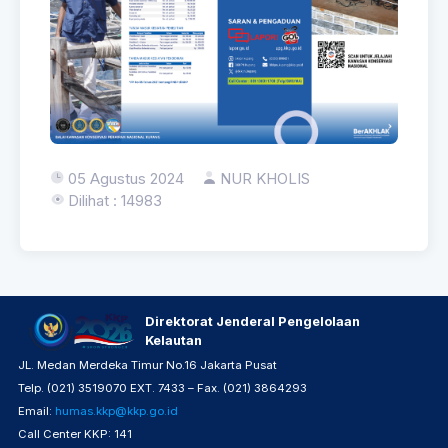
05 Agustus 2024
NUR KHOLIS
Dilihat : 14983
Direktorat Jenderal Pengelolaan
Kelautan
JL. Medan Merdeka Timur No.16 Jakarta Pusat
Telp. (021) 3519070 EXT. 7433 – Fax. (021) 3864293
Email:
humas.kkp@kkp.go.id
Call Center KKP: 141