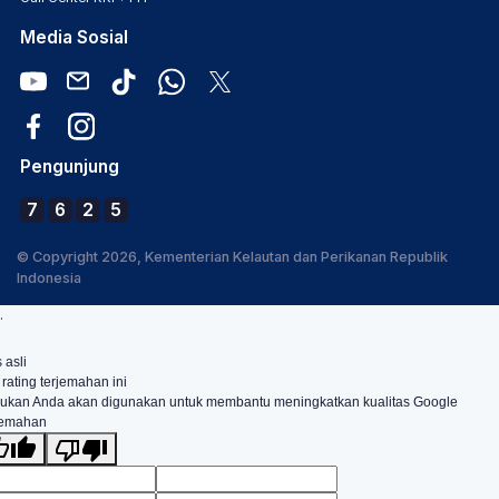
Media Sosial
Pengunjung
7
6
2
5
© Copyright 2026, Kementerian Kelautan dan Perikanan Republik
Indonesia
.
 asli
 rating terjemahan ini
ukan Anda akan digunakan untuk membantu meningkatkan kualitas Google
jemahan