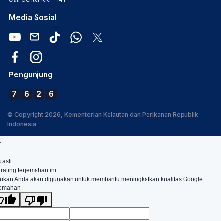
Call Center KKP: 141
Media Sosial
Pengunjung
7
6
2
6
© Copyright 2026, Kementerian Kelautan dan Perikanan Republik
Indonesia
.
 asli
 rating terjemahan ini
ukan Anda akan digunakan untuk membantu meningkatkan kualitas Google
jemahan