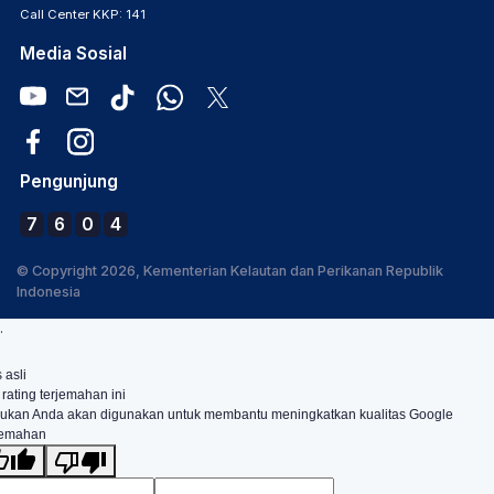
Call Center KKP: 141
Media Sosial
Pengunjung
7
6
0
4
© Copyright 2026, Kementerian Kelautan dan Perikanan Republik
Indonesia
.
 asli
 rating terjemahan ini
ukan Anda akan digunakan untuk membantu meningkatkan kualitas Google
jemahan