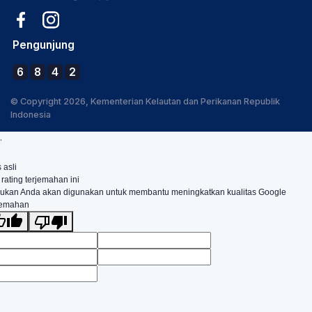
Pengunjung
6
8
4
2
© Copyright 2026, Kementerian Kelautan dan Perikanan Republik
Indonesia
.
 asli
 rating terjemahan ini
ukan Anda akan digunakan untuk membantu meningkatkan kualitas Google
jemahan