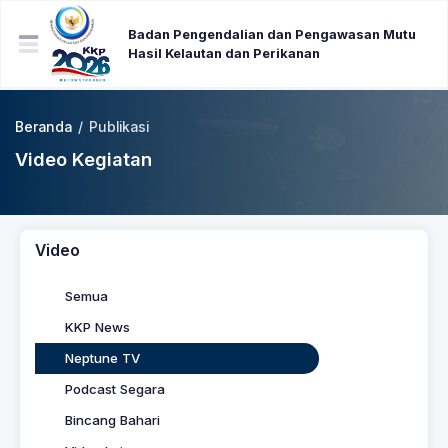
Badan Pengendalian dan Pengawasan Mutu
Hasil Kelautan dan Perikanan
Beranda
/
Publikasi
Video Kegiatan
Video
Semua
KKP News
Neptune TV
Podcast Segara
Bincang Bahari