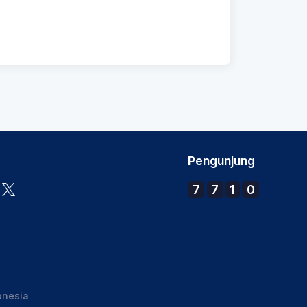
Pengunjung
7
7
1
0
onesia