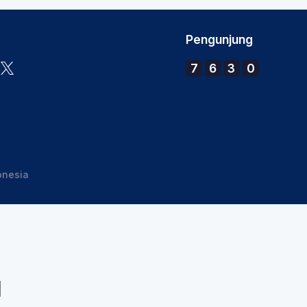
Pengunjung
7
6
3
0
onesia