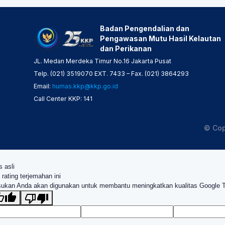
Badan Pengendalian dan
Pengawasan Mutu Hasil Kelautan
dan Perikanan
JL. Medan Merdeka Timur No.16 Jakarta Pusat
Telp. (021) 3519070 EXT. 7433 – Fax. (021) 3864293
Email:
humas.kkp@kkp.go.id
Call Center KKP: 141
© Cop
s asli
 rating terjemahan ini
ukan Anda akan digunakan untuk membantu meningkatkan kualitas Google 