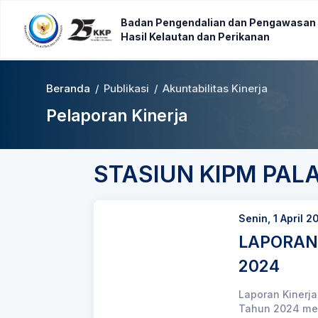
Badan Pengendalian dan Pengawasan
Hasil Kelautan dan Perikanan
Beranda
/
Publikasi
/
Akuntabilitas Kinerja
Pelaporan Kinerja
STASIUN KIPM PA
Senin, 1 April 
LAPORAN
2024
Laporan Kinerj
Tahun 2024 mer