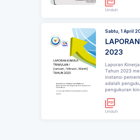
disusun dengan mengacu pada Perjanjian Kinerja Stasiun KIPM Palangka Raya. Pengelolaan kinerja dilaksanakan
berdasarkan pendekatan Balanced Scorec
Unduh
ditetapkan telah
Sabtu, 1 April 
LAPORAN
2023
Laporan Kinerja Stasiun Kar
Tahun 2023 mer
instansi pemer
adalah pengukur
pengukuran kinerja. Di dalam laporan ini diuraikan informasi terkait sasaran strategi
keberhasilan dalam rangka p
disusun dengan mengacu pada Perjanjian Kinerja Stasiun KIPM Palangka Raya. Pengelolaan kinerja dilaksanakan
berdasarkan pendekatan Balanced Scorec
Unduh
ditetapkan telah