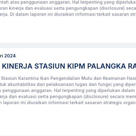
intah atas penggunaan anggaran. Hal terpenting yang diperluk
an kinerja dan evaluasi serta pengungkapan (disclosure) seca
rja. Di dalam laporan ini diuraikan informasi terkait sasaran st
capaian visi dan misinya. LKj Stasiun KIPM Palangka Raya Triwulan I Tahun 2024
 mengacu pada Perjanjian Kinerja Stasiun KIPM Palangka Raya.
dekatan Balanced Scorecard (BSc). Sebagian besar target sasar
 berhasil dicapai.
ari 2024
 KINERJA STASIUN KIPM PALANGKA R
antina Ikan Pengendalian Mutu dan Keamanan Hasil Perikanan Palangka Raya Tahun 2023
uk akuntabilitas dari pelaksanaan tugas dan fungsi yang dipe
s penggunaan anggaran. Hal terpenting yang diperlukan dalam
erja dan evaluasi serta pengungkapan (disclosure) secara mem
Stasiun KIPM Palangka Raya Tahun 2023 disusun dengan mengacu pada
card (BSc). Sebagian besar target sasaran strategis dan target kinerja