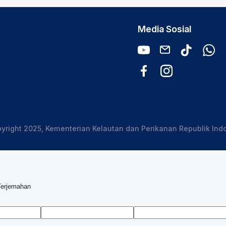
Media Sosial
yright 2025, Kementerian Kelautan dan Perikanan Republik Ind
Terjemahan