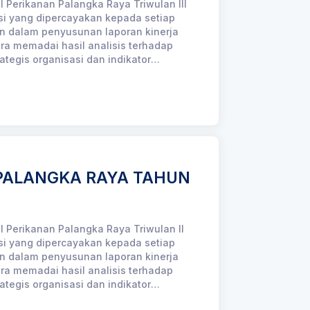
si yang dipercayakan kepada setiap
an dalam penyusunan laporan kinerja
ra memadai hasil analisis terhadap
 PALANGKA RAYA TAHUN
si yang dipercayakan kepada setiap
an dalam penyusunan laporan kinerja
ra memadai hasil analisis terhadap