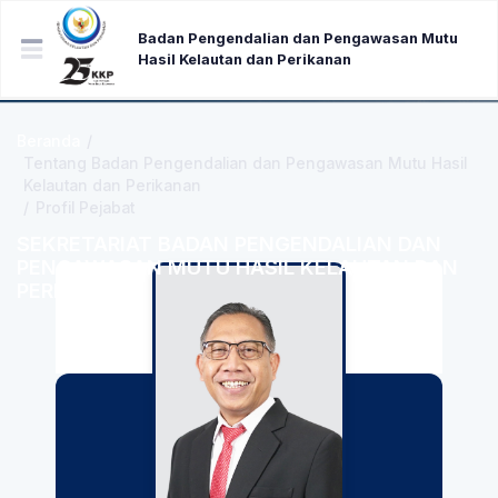
Badan Pengendalian dan Pengawasan Mutu
Hasil Kelautan dan Perikanan
Beranda
/
Tentang Badan Pengendalian dan Pengawasan Mutu Hasil
Kelautan dan Perikanan
/
Profil Pejabat
SEKRETARIAT BADAN PENGENDALIAN DAN
PENGAWASAN MUTU HASIL KELAUTAN DAN
PERIKANAN