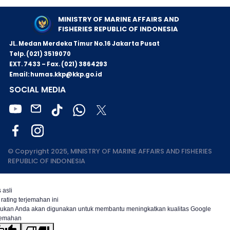
MINISTRY OF MARINE AFFAIRS AND
FISHERIES REPUBLIC OF INDONESIA
JL. Medan Merdeka Timur No.16 Jakarta Pusat
Telp. (021) 3519070
EXT. 7433 – Fax. (021) 3864293
Email: humas.kkp@kkp.go.id
SOCIAL MEDIA
© Copyright 2025, MINISTRY OF MARINE AFFAIRS AND FISHERIES
REPUBLIC OF INDONESIA
 asli
 rating terjemahan ini
ukan Anda akan digunakan untuk membantu meningkatkan kualitas Google
jemahan