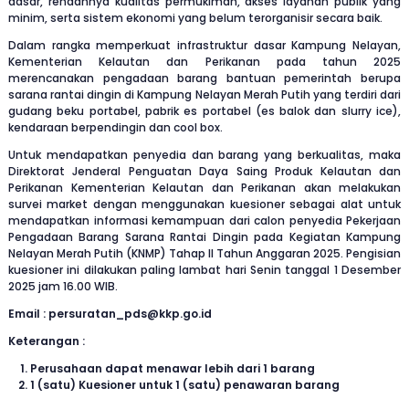
dasar, rendahnya kualitas permukiman, akses layanan publik yang
minim, serta sistem ekonomi yang belum terorganisir secara baik.
Dalam rangka memperkuat infrastruktur dasar Kampung Nelayan,
Kementerian Kelautan dan Perikanan pada tahun 2025
merencanakan pengadaan barang bantuan pemerintah berupa
sarana rantai dingin di Kampung Nelayan Merah Putih yang terdiri dari
gudang beku portabel, pabrik es portabel (es balok dan slurry ice),
kendaraan berpendingin dan cool box.
Untuk mendapatkan penyedia dan barang yang berkualitas, maka
Direktorat Jenderal Penguatan Daya Saing Produk Kelautan dan
Perikanan Kementerian Kelautan dan Perikanan akan melakukan
survei market dengan menggunakan kuesioner sebagai alat untuk
mendapatkan informasi kemampuan dari calon penyedia Pekerjaan
Pengadaan Barang Sarana Rantai Dingin pada Kegiatan Kampung
Nelayan Merah Putih (KNMP) Tahap II Tahun Anggaran 2025. Pengisian
kuesioner ini dilakukan paling lambat hari Senin tanggal 1 Desember
2025 jam 16.00 WIB.
Email : persuratan_pds@kkp.go.id
Keterangan :
Perusahaan dapat menawar lebih dari 1 barang
1 (satu) Kuesioner untuk 1 (satu) penawaran barang