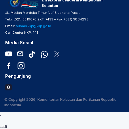
Direktorat Jenderal Pengelolaan
Kelautan
JL. Medan Merdeka Timur No.16 Jakarta Pusat
Telp. (021) 3519070 EXT. 7433 – Fax. (021) 3864293
Email:
humas.kkp@kkp.go.id
Call Center KKP: 141
Media Sosial
Pengunjung
0
© Copyright 2026, Kementerian Kelautan dan Perikanan Republik
Indonesia
.
 asli