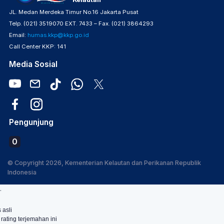
JL. Medan Merdeka Timur No.16 Jakarta Pusat
Telp. (021) 3519070 EXT. 7433 – Fax. (021) 3864293
Email:
humas.kkp@kkp.go.id
Call Center KKP: 141
Media Sosial
Pengunjung
0
© Copyright 2026, Kementerian Kelautan dan Perikanan Republik
Indonesia
.
 asli
 rating terjemahan ini