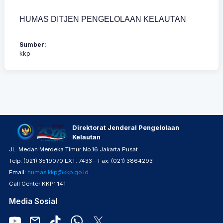
HUMAS DITJEN PENGELOLAAN KELAUTAN
Sumber:
kkp
Direktorat Jenderal Pengelolaan
Kelautan
JL. Medan Merdeka Timur No.16 Jakarta Pusat
Telp. (021) 3519070 EXT. 7433 – Fax. (021) 3864293
Email:
humas.kkp@kkp.go.id
Call Center KKP: 141
Media Sosial