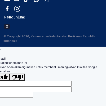
Pengunjung
0
© Copyright 2026, Kementerian Kelautan dan Perikanan Republik
Indonesia
.
 asli
 rating terjemahan ini
ukan Anda akan digunakan untuk membantu meningkatkan kualitas Google
jemahan