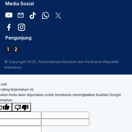
Media Sosial
Pengunjung
1
2
© Copyright 2025, Kementerian Kelautan dan Perikanan Republik
Indonesia
 asli
 rating terjemahan ini
ukan Anda akan digunakan untuk membantu meningkatkan kualitas Google
jemahan