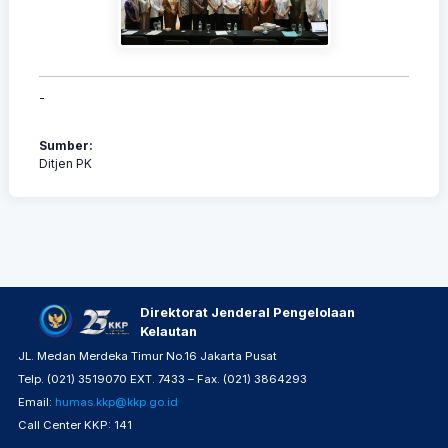
-
Sumber:
Ditjen PK
Direktorat Jenderal Pengelolaan
Kelautan
JL. Medan Merdeka Timur No.16 Jakarta Pusat
Telp. (021) 3519070 EXT. 7433 – Fax. (021) 3864293
Email:
humas.kkp@kkp.go.id
Call Center KKP: 141