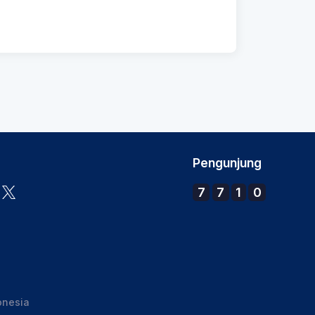
Pengunjung
7
7
1
0
onesia