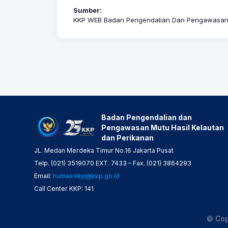
Sumber:
KKP WEB Badan Pengendalian Dan Pengawasan M
Badan Pengendalian dan
Pengawasan Mutu Hasil Kelautan
dan Perikanan
JL. Medan Merdeka Timur No.16 Jakarta Pusat
Telp. (021) 3519070 EXT. 7433 – Fax. (021) 3864293
Email:
humas.kkp@kkp.go.id
Call Center KKP: 141
© Cop