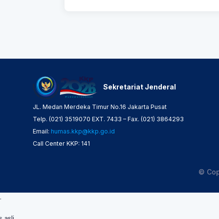
Sekretariat Jenderal
JL. Medan Merdeka Timur No.16 Jakarta Pusat
Telp. (021) 3519070 EXT. 7433 – Fax. (021) 3864293
Email:
humas.kkp@kkp.go.id
Call Center KKP: 141
© Cop
.
s asli