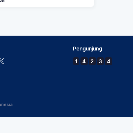
25
Pengunjung
1
4
2
3
4
onesia