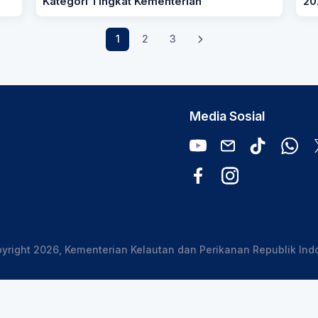
Kategori Tingkat Kementerian
20
1
2
3
Media Sosial
yright 2026, Kementerian Kelautan dan Perikanan Republik Ind