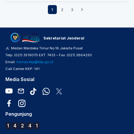
1
2
3
Sekretariat Jenderal
JL. Medan Merdeka Timur No.16 Jakarta Pusat
Telp. (021) 3519070 EXT. 7433 – Fax. (021) 3864293
Email:
humas.kkp@kkp.go.id
Call Center KKP: 141
Media Sosial
Pengunjung
1
4
2
4
1