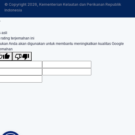
© Copyright 2026, Kementerian Kelautan dan Perikanan Republik
Indonesia
.
 asli
 rating terjemahan ini
ukan Anda akan digunakan untuk membantu meningkatkan kualitas Google
jemahan