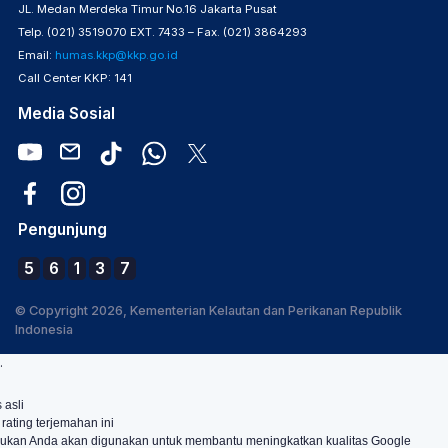
JL. Medan Merdeka Timur No.16 Jakarta Pusat
Telp. (021) 3519070 EXT. 7433 – Fax. (021) 3864293
Email:
humas.kkp@kkp.go.id
Call Center KKP: 141
Media Sosial
Pengunjung
5
6
1
3
7
© Copyright 2026, Kementerian Kelautan dan Perikanan Republik
Indonesia
.
 asli
 rating terjemahan ini
ukan Anda akan digunakan untuk membantu meningkatkan kualitas Google