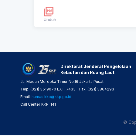
Unduh
Direktorat Jenderal Pengelolaan
Kelautan dan Ruang Laut
JL. Medan Merdeka Timur No.16 Jakarta Pusat
Telp. (021) 3519070 EXT. 7433 – Fax. (021) 3864293
Email:
humas.kkp@kkp.go.id
Call Center KKP: 141
© Cop