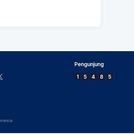
Pengunjung
1
5
4
8
5
onesia