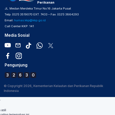
Perikanan
JL. Medan Merdeka Timur No.16 Jakarta Pusat
Telp. (021) 3519070 EXT. 7433 – Fax. (021) 3864293
Email:
humas.kkp@kkp.go.id
Call Center KKP: 141
Media Sosial
Pengunjung
3
2
6
3
0
© Copyright 2026, Kementerian Kelautan dan Perikanan Republik
Indonesia
.
 asli
 rating terjemahan ini