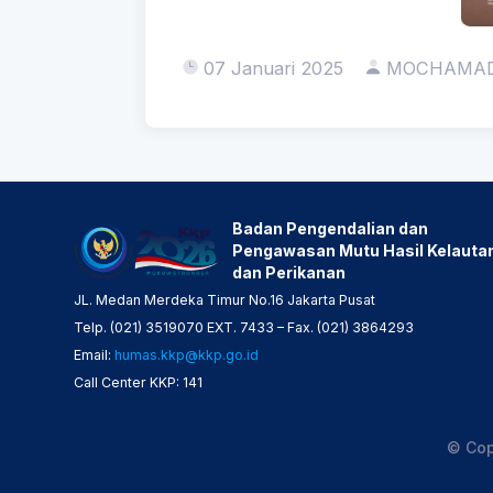
07 Januari 2025
MOCHAMAD
Badan Pengendalian dan
Pengawasan Mutu Hasil Kelauta
dan Perikanan
JL. Medan Merdeka Timur No.16 Jakarta Pusat
Telp. (021) 3519070 EXT. 7433 – Fax. (021) 3864293
Email:
humas.kkp@kkp.go.id
Call Center KKP: 141
© Cop