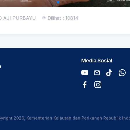
 AJI PURBAYU
Dilihat : 10814
Media Sosial
n
yright 2026, Kementerian Kelautan dan Perikanan Republik Ind