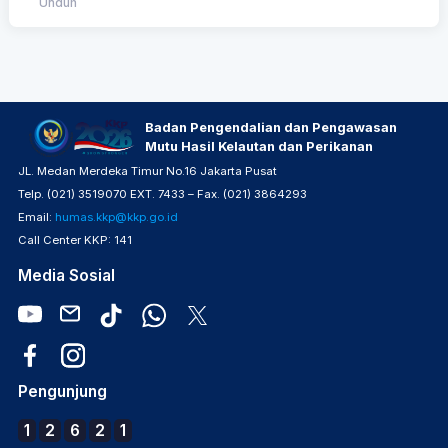
Unduh
Badan Pengendalian dan Pengawasan
Mutu Hasil Kelautan dan Perikanan
JL. Medan Merdeka Timur No.16 Jakarta Pusat
Telp. (021) 3519070 EXT. 7433 – Fax. (021) 3864293
Email:
humas.kkp@kkp.go.id
Call Center KKP: 141
Media Sosial
Pengunjung
1
2
6
2
1