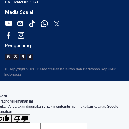
Call Center KKP: 141
Media Sosial
Pengunjung
6
8
6
4
© Copyright 2026, Kementerian Kelautan dan Perikanan Republik
Indonesia
.
 asli
 rating terjemahan ini
ukan Anda akan digunakan untuk membantu meningkatkan kualitas Google
jemahan