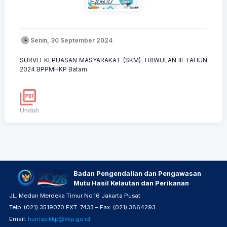
Senin, 30 September 2024
SURVEI KEPUASAN MASYARAKAT (SKM) TRIWULAN III TAHUN
2024 BPPMHKP Batam
Unduh
Badan Pengendalian dan Pengawasan
Mutu Hasil Kelautan dan Perikanan
JL. Medan Merdeka Timur No.16 Jakarta Pusat
Telp. (021) 3519070 EXT. 7433 – Fax. (021) 3864293
Email:
humas.kkp@kkp.go.id