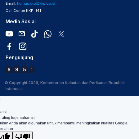
Email:
humas.kkp@kkp.go.id
Call Center KKP: 141
Media Sosial
Pengunjung
6
8
5
1
© Copyright 2026, Kementerian Kelautan dan Perikanan Republik
Indonesia
.
 asli
 rating terjemahan ini
ukan Anda akan digunakan untuk membantu meningkatkan kualitas Google
jemahan