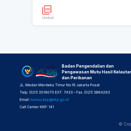
Unduh
Badan Pengendalian dan
Pengawasan Mutu Hasil Kelauta
dan Perikanan
JL. Medan Merdeka Timur No.16 Jakarta Pusat
Telp. (021) 3519070 EXT. 7433 – Fax. (021) 3864293
Email:
humas.kkp@kkp.go.id
Call Center KKP: 141
© Cop