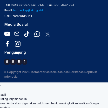
Telp. (021) 3519070 EXT. 7433 – Fax. (021) 3864293
Email:
humas.kkp@kkp.go.id
Call Center KKP: 141
Media Sosial
Pengunjung
6
8
5
1
© Copyright 2026, Kementerian Kelautan dan Perikanan Republik
Indonesia
.
 asli
 rating terjemahan ini
ukan Anda akan digunakan untuk membantu meningkatkan kualitas Google
jemahan