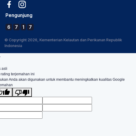
Pengunjung
6
7
1
7
© Copyright 2026, Kementerian Kelautan dan Perikanan Republik
Indonesia
.
 asli
 rating terjemahan ini
ukan Anda akan digunakan untuk membantu meningkatkan kualitas Google
jemahan