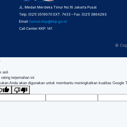
JL. Medan Merdeka Timur No.16 Jakarta Pusat
Telp. (021) 3519070 EXT. 7433 – Fax. (021) 3864293
Email:
humas.kkp@kkp.go.id
Call Center KKP: 141
© Cop
.
s asli
 rating terjemahan ini
ukan Anda akan digunakan untuk membantu meningkatkan kualitas Google 