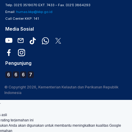
Telp. (021) 3519070 EXT. 7433 – Fax. (021) 3864293
Email:
humas.kkp@kkp.go.id
Call Center KKP: 141
Media Sosial
Pengunjung
6
6
6
7
© Copyright 2026, Kementerian Kelautan dan Perikanan Republik
Indonesia
.
 asli
 rating terjemahan ini
ukan Anda akan digunakan untuk membantu meningkatkan kualitas Google
jemahan