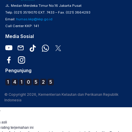
JL. Medan Merdeka Timur No.16 Jakarta Pusat
Telp. (021) 3519070 EXT. 7433 – Fax. (021) 3864293
Email:
humas.kkp@kkp.go.id
Call Center KKP: 141
Media Sosial
Pengunjung
1
4
1
0
5
2
5
© Copyright 2026, Kementerian Kelautan dan Perikanan Republik
Indonesia
.
 asli
 rating terjemahan ini