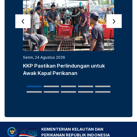
‹
›
Senin, 24 Agustus 2026
Senin, 3
KKP Pastikan Perlindungan untuk
KKP D
Awak Kapal Perikanan
Laut u
Popula
KEMENTERIAN KELAUTAN DAN
PERIKANAN REPUBLIK INDONESIA