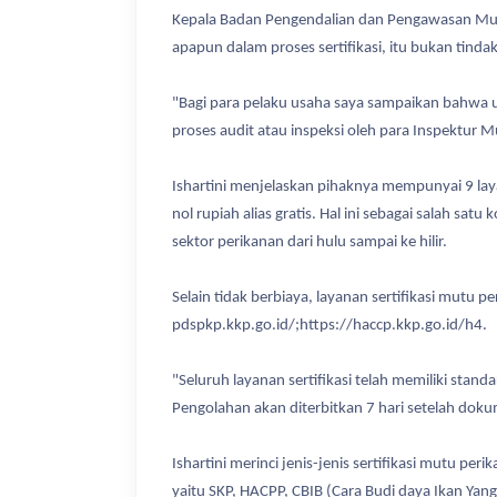
Kepala Badan Pengendalian dan Pengawasan Mutu
apapun dalam proses sertifikasi, itu bukan tinda
"Bagi para pelaku usaha saya sampaikan bahwa un
proses audit atau inspeksi oleh para Inspektur 
Ishartini menjelaskan pihaknya mempunyai 9 lay
nol rupiah alias gratis. Hal ini sebagai sala
sektor perikanan dari hulu sampai ke hilir.
Selain tidak berbiaya, layanan sertifikasi mutu 
pdspkp.kkp.go.id/;https://haccp.kkp.go.id/h4.
"Seluruh layanan sertifikasi telah memiliki stan
Pengolahan akan diterbitkan 7 hari setelah dokum
Ishartini merinci jenis-jenis sertifikasi mutu p
yaitu SKP, HACPP, CBIB (Cara Budi daya Ikan Yan