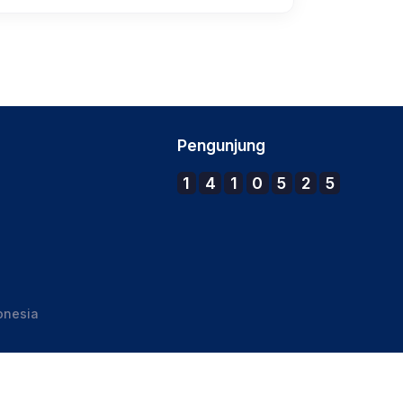
Pengunjung
1
4
1
0
5
2
5
onesia