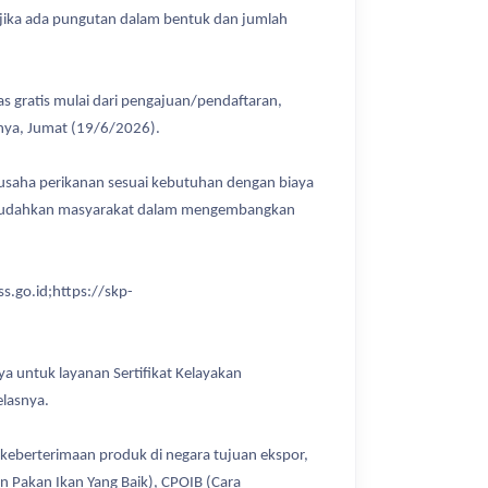
jika ada pungutan dalam bentuk dan jumlah
s gratis mulai dari pengajuan/pendaftaran,
nnya, Jumat (19/6/2026).
 usaha perikanan sesuai kebutuhan dengan biaya
a memudahkan masyarakat dalam mengembangkan
ss.go.id;https://skp-
ya untuk layanan Sertifikat Kelayakan
elasnya.
n keberterimaan produk di negara tujuan ekspor,
an Pakan Ikan Yang Baik), CPOIB (Cara