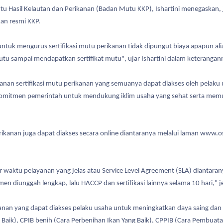
 Hasil Kelautan dan Perikanan (Badan Mutu KKP), Ishartini menegaskan, 
kan resmi KKP.
tuk mengurus sertifikasi mutu perikanan tidak dipungut biaya apapun alia
Mutu sampai mendapatkan sertifikat mutu", ujar Ishartini dalam keteranga
anan sertifikasi mutu perikanan yang semuanya dapat diakses oleh pelaku
h satu komitmen pemerintah untuk mendukung iklim usaha yang sehat sert
perikanan juga dapat diakses secara online diantaranya melalui laman www.o
dar waktu pelayanan yang jelas atau Service Level Agreement (SLA) diantaran
en diunggah lengkap, lalu HACCP dan sertifikasi lainnya selama 10 hari," j
erikanan yang dapat diakses pelaku usaha untuk meningkatkan daya saing da
g Baik), CPIB benih (Cara Perbenihan Ikan Yang Baik), CPPIB (Cara Pembuat