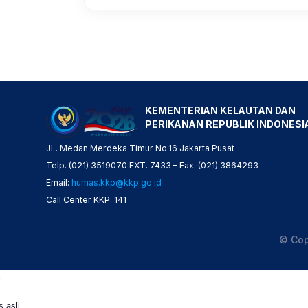
KEMENTERIAN KELAUTAN DAN
PERIKANAN REPUBLIK INDONESI
JL. Medan Merdeka Timur No.16 Jakarta Pusat
Telp. (021) 3519070 EXT. 7433 – Fax. (021) 3864293
Email:
humas.kkp@kkp.go.id
Call Center KKP: 141
© Cop
.
s asli