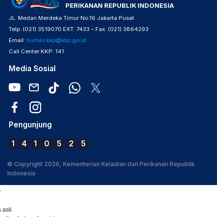
PERIKANAN REPUBLIK INDONESIA
JL. Medan Merdeka Timur No.16 Jakarta Pusat
Telp. (021) 3519070 EXT. 7433 – Fax. (021) 3864293
Email:
humas.kkp@kkp.go.id
Call Center KKP: 141
Media Sosial
Pengunjung
1
4
1
0
5
2
5
© Copyright 2026, Kementerian Kelautan dan Perikanan Republik
Indonesia
.
 asli