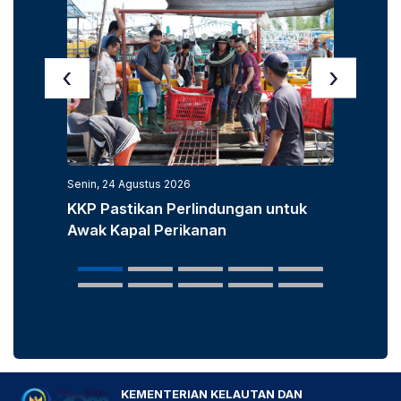
‹
›
Senin, 24 Agustus 2026
Senin, 3
KKP Pastikan Perlindungan untuk
KKP D
Awak Kapal Perikanan
Laut u
Popula
KEMENTERIAN KELAUTAN DAN