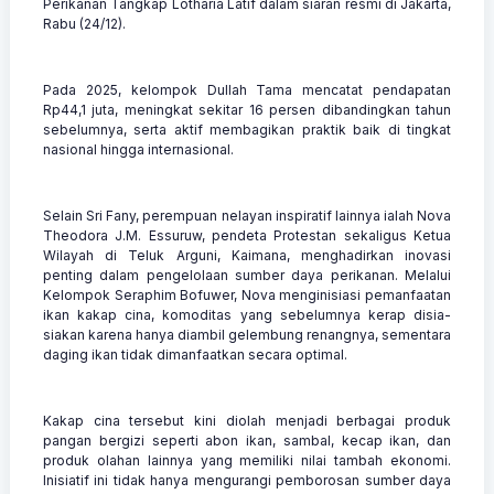
Perikanan Tangkap Lotharia Latif dalam siaran resmi di Jakarta,
Rabu (24/12).
Pada 2025, kelompok Dullah Tama mencatat pendapatan
Rp44,1 juta, meningkat sekitar 16 persen dibandingkan tahun
sebelumnya, serta aktif membagikan praktik baik di tingkat
nasional hingga internasional.
Selain Sri Fany, perempuan nelayan inspiratif lainnya ialah Nova
Theodora J.M. Essuruw, pendeta Protestan sekaligus Ketua
Wilayah di Teluk Arguni, Kaimana, menghadirkan inovasi
penting dalam pengelolaan sumber daya perikanan. Melalui
Kelompok Seraphim Bofuwer, Nova menginisiasi pemanfaatan
ikan kakap cina, komoditas yang sebelumnya kerap disia-
siakan karena hanya diambil gelembung renangnya, sementara
daging ikan tidak dimanfaatkan secara optimal.
Kakap cina tersebut kini diolah menjadi berbagai produk
pangan bergizi seperti abon ikan, sambal, kecap ikan, dan
produk olahan lainnya yang memiliki nilai tambah ekonomi.
Inisiatif ini tidak hanya mengurangi pemborosan sumber daya