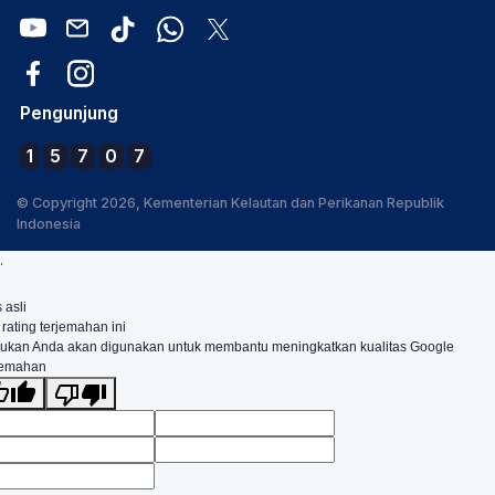
Pengunjung
1
5
7
0
7
© Copyright 2026, Kementerian Kelautan dan Perikanan Republik
Indonesia
.
 asli
 rating terjemahan ini
ukan Anda akan digunakan untuk membantu meningkatkan kualitas Google
jemahan