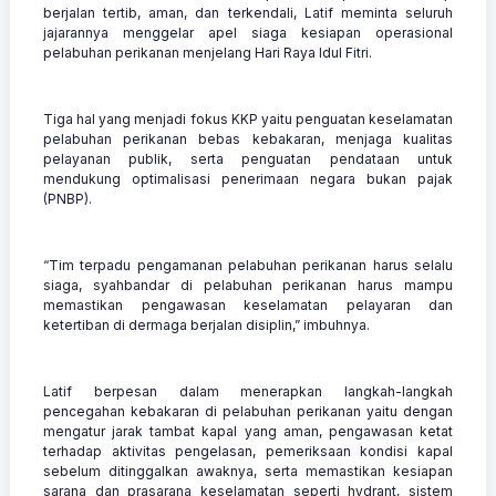
berjalan tertib, aman, dan terkendali, Latif meminta seluruh
jajarannya menggelar apel siaga kesiapan operasional
pelabuhan perikanan menjelang Hari Raya Idul Fitri.
Tiga hal yang menjadi fokus KKP yaitu penguatan keselamatan
pelabuhan perikanan bebas kebakaran, menjaga kualitas
pelayanan publik, serta penguatan pendataan untuk
mendukung optimalisasi penerimaan negara bukan pajak
(PNBP).
“Tim terpadu pengamanan pelabuhan perikanan harus selalu
siaga, syahbandar di pelabuhan perikanan harus mampu
memastikan pengawasan keselamatan pelayaran dan
ketertiban di dermaga berjalan disiplin,” imbuhnya.
Latif berpesan dalam menerapkan langkah-langkah
pencegahan kebakaran di pelabuhan perikanan yaitu dengan
mengatur jarak tambat kapal yang aman, pengawasan ketat
terhadap aktivitas pengelasan, pemeriksaan kondisi kapal
sebelum ditinggalkan awaknya, serta memastikan kesiapan
sarana dan prasarana keselamatan seperti hydrant, sistem