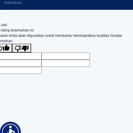
Indonesia
.
 asli
 rating terjemahan ini
ukan Anda akan digunakan untuk membantu meningkatkan kualitas Google
jemahan