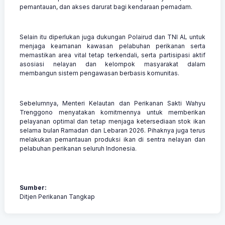
pemantauan, dan akses darurat bagi kendaraan pemadam.
Selain itu diperlukan juga dukungan Polairud dan TNI AL untuk
menjaga keamanan kawasan pelabuhan perikanan serta
memastikan area vital tetap terkendali, serta partisipasi aktif
asosiasi nelayan dan kelompok masyarakat dalam
membangun sistem pengawasan berbasis komunitas.
Sebelumnya, Menteri Kelautan dan Perikanan Sakti Wahyu
Trenggono menyatakan komitmennya untuk memberikan
pelayanan optimal dan tetap menjaga ketersediaan stok ikan
selama bulan Ramadan dan Lebaran 2026. Pihaknya juga terus
melakukan pemantauan produksi ikan di sentra nelayan dan
pelabuhan perikanan seluruh Indonesia.
Sumber:
Ditjen Perikanan Tangkap