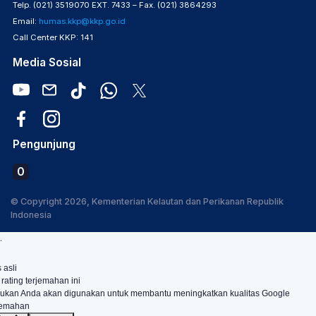
Telp. (021) 3519070 EXT. 7433 – Fax. (021) 3864293
Email:
humas.kkp@kkp.go.id
Call Center KKP: 141
Media Sosial
Pengunjung
0
© Copyright 2026, Kementerian Kelautan dan Perikanan Republik
Indonesia
.
 asli
 rating terjemahan ini
ukan Anda akan digunakan untuk membantu meningkatkan kualitas Google
jemahan