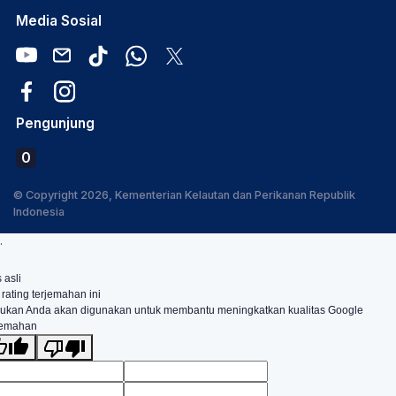
Media Sosial
Pengunjung
0
© Copyright 2026, Kementerian Kelautan dan Perikanan Republik
Indonesia
.
 asli
 rating terjemahan ini
ukan Anda akan digunakan untuk membantu meningkatkan kualitas Google
jemahan