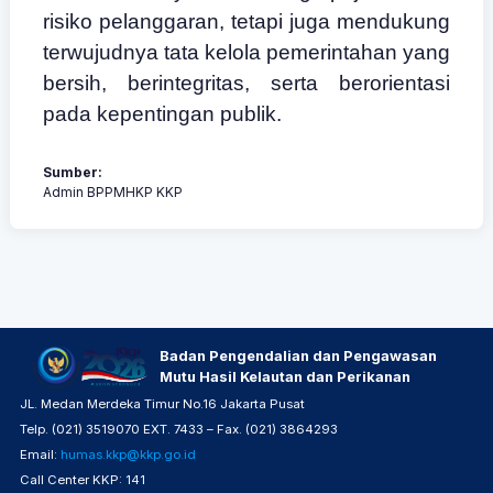
risiko pelanggaran, tetapi juga mendukung
terwujudnya tata kelola pemerintahan yang
bersih, berintegritas, serta berorientasi
pada kepentingan publik.
Sumber:
Admin BPPMHKP KKP
Badan Pengendalian dan Pengawasan
Mutu Hasil Kelautan dan Perikanan
JL. Medan Merdeka Timur No.16 Jakarta Pusat
Telp. (021) 3519070 EXT. 7433 – Fax. (021) 3864293
Email:
humas.kkp@kkp.go.id
Call Center KKP: 141